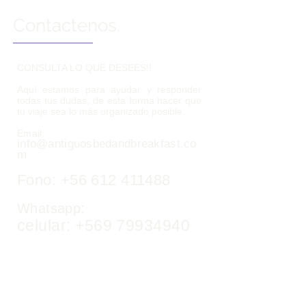
Contactenos.
CONSULTA LO QUE DESEES!!
Aquí estamos para ayudar y responder
todas tus dudas, de esta forma hacer que
tu viaje sea lo más organizado posible.
Email:
info@antiguosbedandbreakfast.co
m
Fono:
+56 612 411488
Whatsapp:
celular:
+569 79934940
Siguenos en: